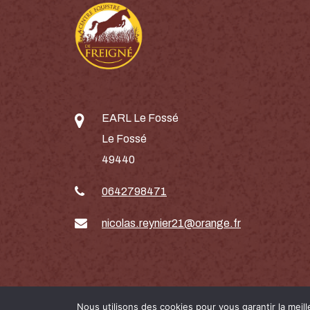
EARL Le Fossé
Le Fossé
49440
0642798471
nicolas.reynier21@orange.fr
Nous utilisons des cookies pour vous garantir la meil