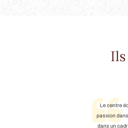
Il
l fait du poney. Grace à Nicolas et à
Le centre éq
s : Prendre soin de l'animal, se
passion dans 
et se sentir integré au groupe. Merci
dans un cadr