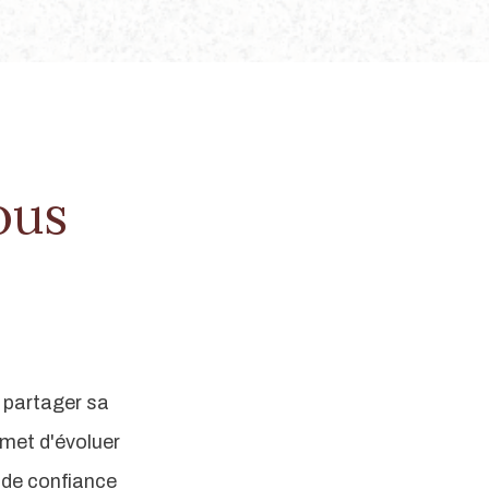
ous
r partager sa
C’est pour moi une véritable bulle 
rmet d'évoluer
soucis du quotidien et de ceux du 
 de confiance
plus, les conseils de Nicolas me 